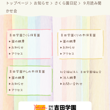
トップページ
お知らせ
さくら園日記
９月読み聞
かせ会
吉田学園さくら保育園
吉田学園くりの木保育園
園の概要
園の概要
お知らせ
お知らせ
アクセス
アクセス
吉田学園やしの木保育園
園の概要
法人概要
お知らせ
お問い合わせ
アクセス