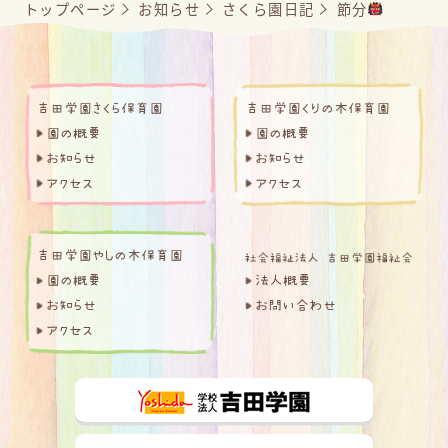
トップページ
お知らせ
さくら園日記
節分
吉田学園さくら保育園
吉田学園くりの木保育園
園の概要
園の概要
お知らせ
お知らせ
アクセス
アクセス
吉田学園やしの木保育園
園の概要
法人概要
お知らせ
お問い合わせ
アクセス