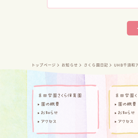
トップページ
お知らせ
さくら園日記
UHB千須和
吉田学園さくら保育園
吉田学園く
園の概要
園の概要
お知らせ
お知らせ
アクセス
アクセス