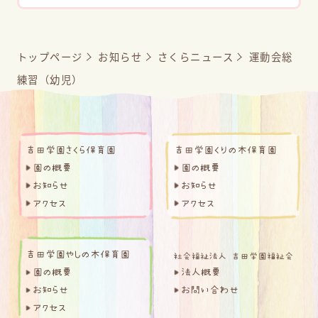
トップページ
お知らせ
さくらニュース
運動会総
練習（幼児）
吉田学園さくら保育園
吉田学園くりの木保育園
園の概要
園の概要
お知らせ
お知らせ
アクセス
アクセス
吉田学園やしの木保育園
園の概要
法人概要
お知らせ
お問い合わせ
アクセス