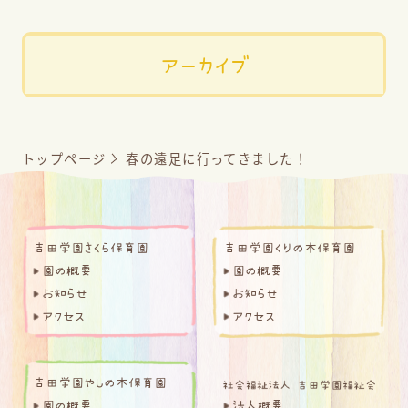
アーカイブ
トップページ
春の遠足に行ってきました！
吉田学園さくら保育園
吉田学園くりの木保育園
園の概要
園の概要
お知らせ
お知らせ
アクセス
アクセス
吉田学園やしの木保育園
園の概要
法人概要