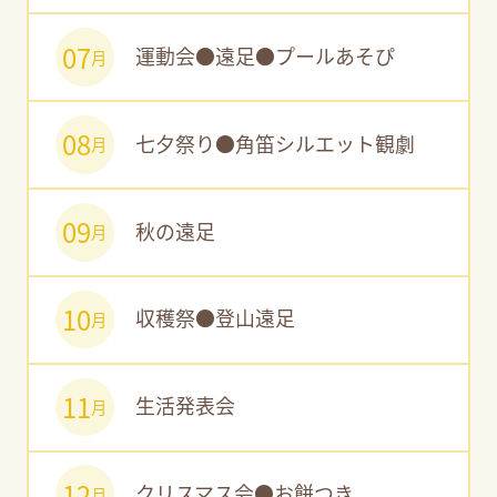
07
運動会●遠足●プールあそぴ
月
08
七夕祭り●角笛シルエット観劇
月
09
秋の遠足
月
10
収穫祭●登山遠足
月
11
生活発表会
月
12
クリスマス会●お餅つき
月