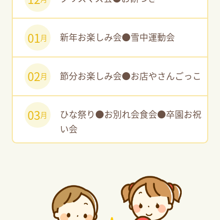
01
新年お楽しみ会●雪中運動会
月
02
節分お楽しみ会●お店やさんごっこ
月
03
ひな祭り●お別れ会食会●卒園お祝
月
い会