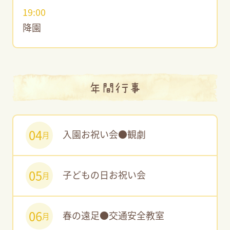
19:00
降園
年間行事
04
入園お祝い会●観劇
月
05
子どもの日お祝い会
月
06
春の遠足●交通安全教室
月