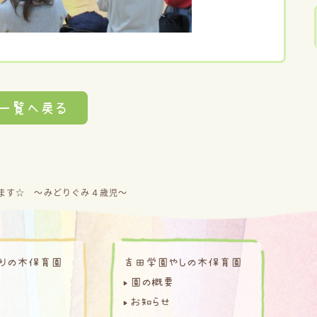
一覧へ戻る
ます☆ ～みどりぐみ４歳児～
りの木保育園
吉田学園やしの木保育園
園の概要
お知らせ