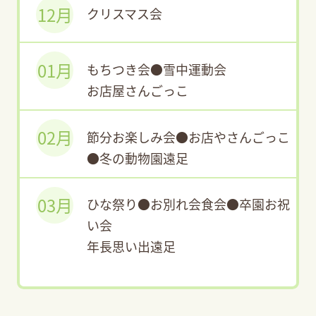
12月
クリスマス会
01月
もちつき会●雪中運動会
お店屋さんごっこ
02月
節分お楽しみ会●お店やさんごっこ
●冬の動物園遠足
03月
ひな祭り●お別れ会食会●卒園お祝
い会
年長思い出遠足